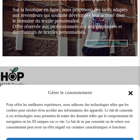
Sur la boutique en ligne, nous proposons des tarifs adaptés
aux revendeurs qui souhaite développer leur activité dans
le domaine du textile personnalisé.
Offre réservée aux professionnels des arts graphiques et
distributeurs de textiles personnalisés.
Devenir revendeur
HOP Textile
Gérer le consentement
Pour offrir les meilleures expériences, nous utilisons des technologies telles que les
cookies pour stocker et/ou accéder aux informations des appareils. Le fait de consentir
Textile
Articles Publicitaires
Infos
à ces technologies nous permettra de traiter des données telles que le comportement de
Boutique en ligne
Express 24H
navigation ou les ID uniques sur ce site. Le fait de ne pas consentir ou de retirer son
Tarifs Revendeurs
consentement peut avoir un effet négatif sur certaines caractéristiques et fonctions.
@2026
SARL
TEXTILEO
| Site par
VPCrazy