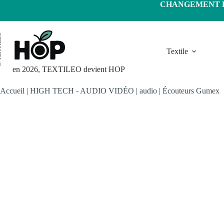
Passer
CHANGEMENT D'
au
contenu
LEO
Textile
en 2026, TEXTILEO devient HOP
Accueil
|
HIGH TECH - AUDIO VIDÉO
|
audio
|
Écouteurs Gumex