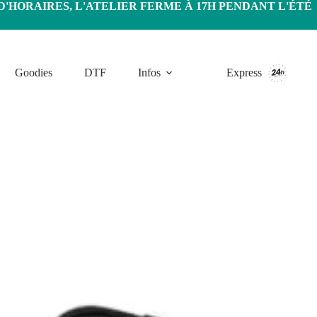
HORAIRES, L'ATELIER FERME À 17H PENDANT L'ÉTÉ
Goodies
DTF
Infos
Express