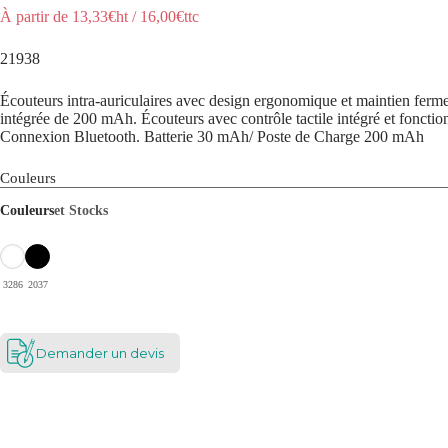
À partir de
13,33
€ht
/
16,00
€ttc
21938
Écouteurs intra-auriculaires avec design ergonomique et maintien ferme 
intégrée de 200 mAh. Écouteurs avec contrôle tactile intégré et fonction
Connexion Bluetooth. Batterie 30 mAh/ Poste de Charge 200 mAh
Couleurs
Couleurs
et Stocks
3286
2037
Demander un devis