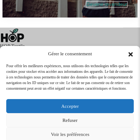
Devenir revendeur
HOP Textile
Gérer le consentement
Pour offrir les meilleures expériences, nous utilisons des technologies telles que les
cookies pour stocker et/ou accéder aux informations des appareils. Le fait de consentir
Textile
Articles Publicitaires
Infos
à ces technologies nous permettra de traiter des données telles que le comportement de
Boutique en ligne
Express 24H
navigation ou les ID uniques sur ce site. Le fait de ne pas consentir ou de retirer son
Tarifs Revendeurs
consentement peut avoir un effet négatif sur certaines caractéristiques et fonctions.
@2026
SARL
TEXTILEO
| Site par
VPCrazy
Accepter
Mentions Légales
Refuser
Voir les préférences