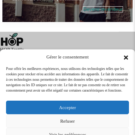
Devenir revendeur
HOP Textile
Gérer le consentement
Pour offrir les meilleures expériences, nous utilisons des technologies telles que les
cookies pour stocker et/ou accéder aux informations des appareils. Le fait de consentir
Textile
Articles Publicitaires
Infos
à ces technologies nous permettra de traiter des données telles que le comportement de
Boutique en ligne
Express 24H
navigation ou les ID uniques sur ce site. Le fait de ne pas consentir ou de retirer son
Tarifs Revendeurs
consentement peut avoir un effet négatif sur certaines caractéristiques et fonctions.
@2026
SARL
TEXTILEO
| Site par
VPCrazy
Accepter
Mentions Légales
Refuser
Voir les préférences