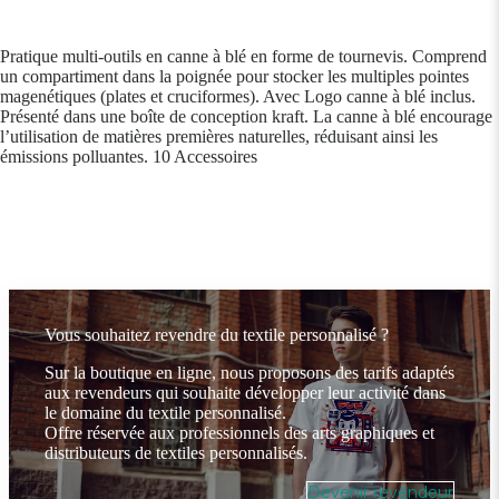
Pratique multi-outils en canne à blé en forme de tournevis. Comprend
un compartiment dans la poignée pour stocker les multiples pointes
magenétiques (plates et cruciformes). Avec Logo canne à blé inclus.
Présenté dans une boîte de conception kraft. La canne à blé encourage
l’utilisation de matières premières naturelles, réduisant ainsi les
émissions polluantes. 10 Accessoires
Vous souhaitez revendre du textile personnalisé ?
Sur la boutique en ligne, nous proposons des tarifs adaptés
aux revendeurs qui souhaite développer leur activité dans
le domaine du textile personnalisé.
Offre réservée aux professionnels des arts graphiques et
distributeurs de textiles personnalisés.
Devenir revendeur