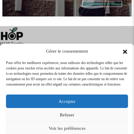
Devenir revendeur
HOP Textile
Gérer le consentement
Pour offrir les meilleures expériences, nous utilisons des technologies telles que les
cookies pour stocker et/ou accéder aux informations des appareils. Le fait de consentir
Textile
Articles Publicitaires
Infos
à ces technologies nous permettra de traiter des données telles que le comportement de
Boutique en ligne
Express 24H
navigation ou les ID uniques sur ce site. Le fait de ne pas consentir ou de retirer son
Tarifs Revendeurs
consentement peut avoir un effet négatif sur certaines caractéristiques et fonctions.
@2026
SARL
TEXTILEO
| Site par
VPCrazy
Accepter
Mentions Légales
Refuser
Voir les préférences