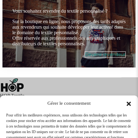
Vous souhaitez revendre du textile personnalisé ?
Sur la boutique en ligne, nous proposons des tarifs adaptés
aux revendeurs qui souhaite développer leur activité dans
le domaine du textile personnalisé.
Offre réservée aux professionnels des arts graphiques et
distributeurs de textiles personnalisés.
Devenir revendeur
HOP Textile
Gérer le consentement
Pour offrir les meilleures expériences, nous utilisons des technologies telles que les
cookies pour stocker et/ou accéder aux informations des appareils. Le fait de consentir
Textile
Articles Publicitaires
Infos
à ces technologies nous permettra de traiter des données telles que le comportement de
Boutique en ligne
Express 24H
navigation ou les ID uniques sur ce site. Le fait de ne pas consentir ou de retirer son
Tarifs Revendeurs
consentement peut avoir un effet négatif sur certaines caractéristiques et fonctions.