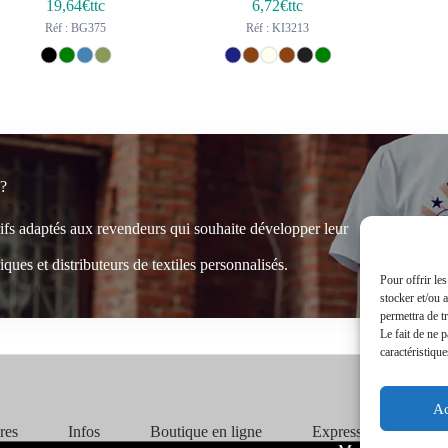
19,64
€ttc
6,72
€ttc
Réf : BG375
Réf : KI3213
 ?
rifs adaptés aux revendeurs qui souhaite développer leur
ques et distributeurs de textiles personnalisés.
Pour offrir le
stocker et/ou 
permettra de t
Le fait de ne 
caractéristique
Ac
ires
Infos
Boutique en ligne
Express 24H