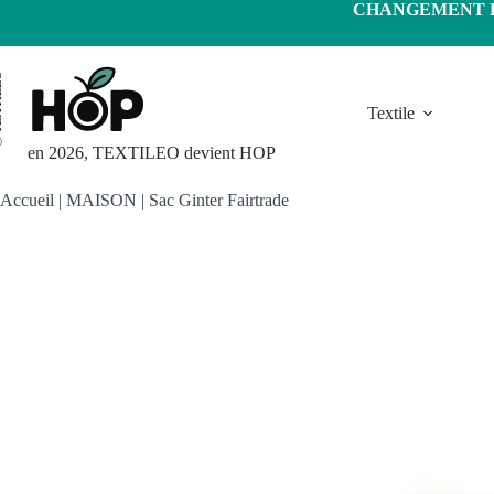
Passer
CHANGEMENT D'
au
contenu
LEO
Textile
en 2026, TEXTILEO devient HOP
Accueil
|
MAISON
|
Sac Ginter Fairtrade