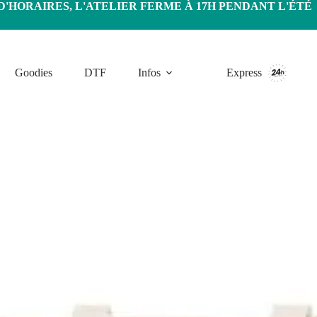
HORAIRES, L'ATELIER FERME À 17H PENDANT L'ÉTÉ
Goodies
DTF
Infos
Express