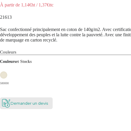
À partir de
1,14
€ht
/
1,37
€ttc
21613
Sac confectionné principalement en coton de 140g/m2. Avec certificatio
développement des peuples et la lutte contre la pauvreté. Avec une fini
de marquage en carton recyclé.
Couleurs
Couleurs
et Stocks
580000
Demander un devis