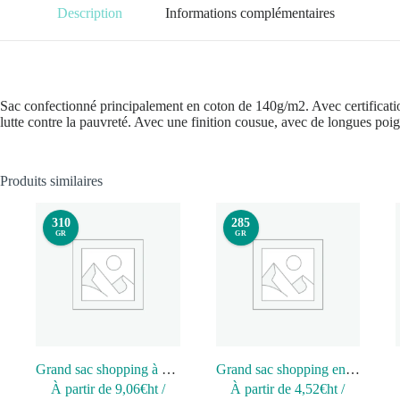
Description
Informations complémentaires
Sac confectionné principalement en coton de 140g/m2. Avec certificatio
lutte contre la pauvreté. Avec une finition cousue, avec de longues poi
Produits similaires
310
285
GR
GR
Grand sac shopping à poche latérale
Grand sac shopping en coton recyclé
À partir de
9,06
€ht
/
À partir de
4,52
€ht
/