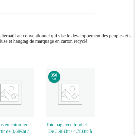
ternatif au conventionnel qui vise le développement des peuples et la
cluse et hangtag de marquage en carton recyclé.
350
GR
Sac cabas en coton recyclé
Tote bag avec fond et soufflet
tir de
3,68
€ht
/
De
3,98
€ht
/
4,78
€ttc
à