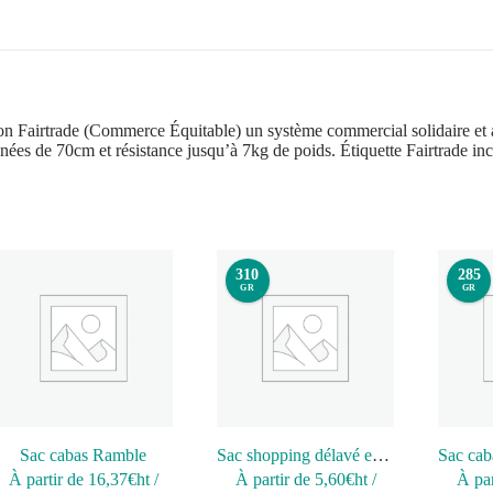
n Fairtrade (Commerce Équitable) un système commercial solidaire et al
gnées de 70cm et résistance jusqu’à 7kg de poids. Étiquette Fairtrade in
310
285
GR
GR
Sac cabas Ramble
Sac shopping délavé en coton
À partir de
16,37
€ht
/
À partir de
5,60
€ht
/
À par