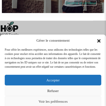
Devenir revendeur
HOP Textile
Gérer le consentement
Pour offrir les meilleures expériences, nous utilisons des technologies telles que les
cookies pour stocker et/ou accéder aux informations des appareils. Le fait de consentir
Textile
Articles Publicitaires
Infos
à ces technologies nous permettra de traiter des données telles que le comportement de
Boutique en ligne
Express 24H
navigation ou les ID uniques sur ce site. Le fait de ne pas consentir ou de retirer son
Tarifs Revendeurs
consentement peut avoir un effet négatif sur certaines caractéristiques et fonctions.
@2026
SARL
TEXTILEO
| Site par
VPCrazy
Accepter
Mentions Légales
Refuser
Voir les préférences