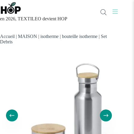
Passer
au
contenu
en 2026, TEXTILEO devient HOP
Accueil
|
MAISON
|
isotherme
|
bouteille isotherme
|
Set
Debris