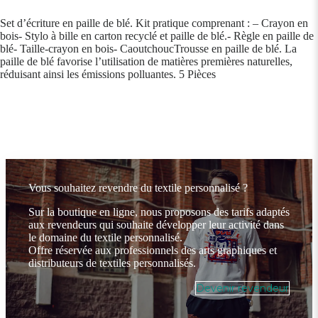
Set d’écriture en paille de blé. Kit pratique comprenant : – Crayon en
bois- Stylo à bille en carton recyclé et paille de blé.- Règle en paille de
blé- Taille-crayon en bois- CaoutchoucTrousse en paille de blé. La
paille de blé favorise l’utilisation de matières premières naturelles,
réduisant ainsi les émissions polluantes. 5 Pièces
Vous souhaitez revendre du textile personnalisé ?
Sur la boutique en ligne, nous proposons des tarifs adaptés
aux revendeurs qui souhaite développer leur activité dans
le domaine du textile personnalisé.
Offre réservée aux professionnels des arts graphiques et
distributeurs de textiles personnalisés.
Devenir revendeur