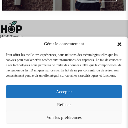
HOP Textile
Gérer le consentement
Pour offrir les meilleures expériences, nous utilisons des technologies telles que les
cookies pour stocker et/ou accéder aux informations des appareils. Le fait de consentir
Textile
Articles Publicitaires
Infos
à ces technologies nous permettra de traiter des données telles que le comportement de
Boutique en ligne
Express 24H
navigation ou les ID uniques sur ce site. Le fait de ne pas consentir ou de retirer son
Tarifs Revendeurs
consentement peut avoir un effet négatif sur certaines caractéristiques et fonctions.
@2026
SARL
TEXTILEO
| Site par
VPCrazy
Accepter
Mentions Légales
Refuser
Voir les préférences
Conditions Générales de vente