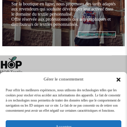
Sur la boutique en ligne, nous proposons des tarifs adaptés
aux revendeurs qui souhaite développer leur activité dans
le domaine du textile personnalisé.
Offre réservée aux professionnels des arts graphiques et
distributeurs de textiles personnalisés.
Devenir revendeur
HOP Textile
Gérer le consentement
Pour offrir les meilleures expériences, nous utilisons des technologies telles que les
cookies pour stocker et/ou accéder aux informations des appareils. Le fait de consentir
Textile
Articles Publicitaires
Infos
à ces technologies nous permettra de traiter des données telles que le comportement de
Boutique en ligne
Express 24H
navigation ou les ID uniques sur ce site. Le fait de ne pas consentir ou de retirer son
Tarifs Revendeurs
consentement peut avoir un effet négatif sur certaines caractéristiques et fonctions.
@2026
SARL
TEXTILEO
| Site par
VPCrazy
Accepter