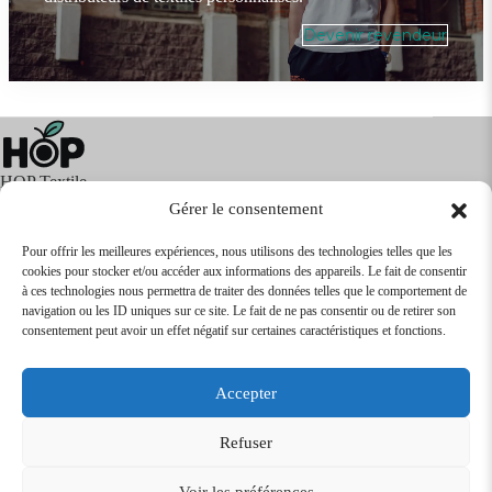
Devenir revendeur
HOP Textile
Gérer le consentement
Pour offrir les meilleures expériences, nous utilisons des technologies telles que les
cookies pour stocker et/ou accéder aux informations des appareils. Le fait de consentir
Textile
Articles Publicitaires
Infos
à ces technologies nous permettra de traiter des données telles que le comportement de
Boutique en ligne
Express 24H
navigation ou les ID uniques sur ce site. Le fait de ne pas consentir ou de retirer son
Tarifs Revendeurs
consentement peut avoir un effet négatif sur certaines caractéristiques et fonctions.
@2026
SARL
TEXTILEO
| Site par
VPCrazy
Accepter
Mentions Légales
Refuser
Voir les préférences