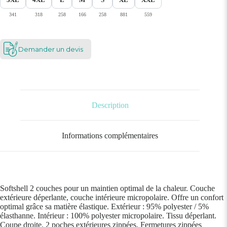
341
318
258
166
258
881
559
Demander un devis
Description
Informations complémentaires
Softshell 2 couches pour un maintien optimal de la chaleur. Couche
extérieure déperlante, couche intérieure micropolaire. Offre un confort
optimal grâce sa matière élastique. Extérieur : 95% polyester / 5%
élasthanne. Intérieur : 100% polyester micropolaire. Tissu déperlant.
Coupe droite. 2 poches extérieures zippées. Fermetures zippées