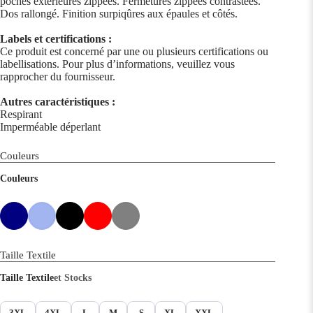
poches extérieures zippées. Fermetures zippées contrastées.
Dos rallongé. Finition surpiqûres aux épaules et côtés.
Labels et certifications :
Ce produit est concerné par une ou plusieurs certifications ou
labellisations. Pour plus d’informations, veuillez vous
rapprocher du fournisseur.
Autres caractéristiques :
Respirant
Imperméable déperlant
Couleurs
Couleurs
Taille Textile
Taille Textile
et Stocks
3XL
4XL
L
M
S
XL
XXL