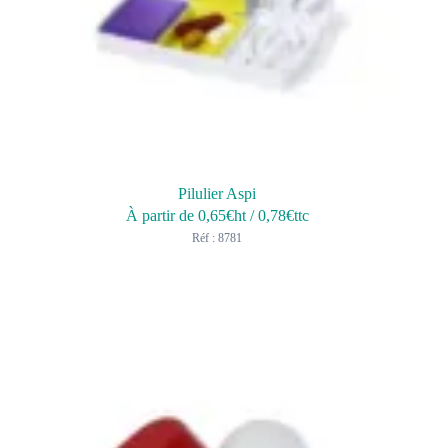
Pilulier Aspi
À partir de
0,65
€ht
/
0,78
€ttc
Réf : 8781