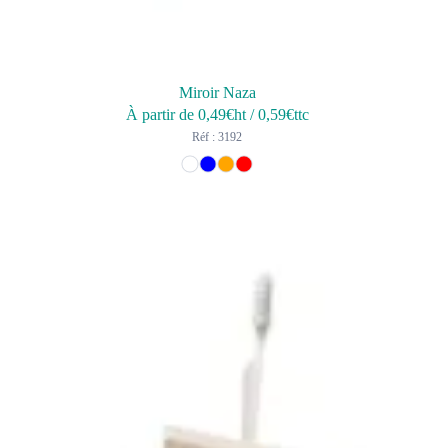
Miroir Naza
À partir de
0,49
€ht
/
0,59
€ttc
Réf : 3192