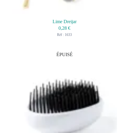
Lime Dreijar
0,28
€
Réf : 1633
ÉPUISÉ