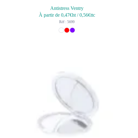
Antistress Ventry
À partir de
0,47
€ht
/
0,56
€ttc
Réf : 5699