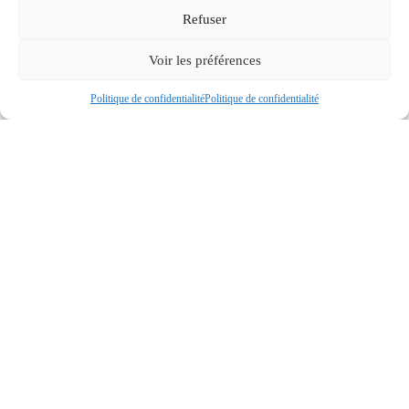
Refuser
Voir les préférences
Politique de confidentialité
Politique de confidentialité
Jeu d´Habilité Milie
À partir de
1,18
€ht
/
1,42
€ttc
Réf : 1521
ÉPUISÉ