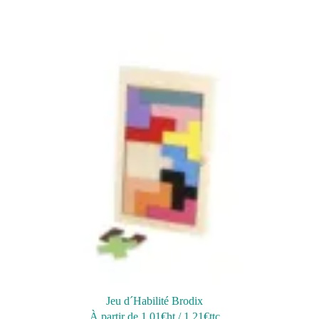
Jeu d´Habilité Brodix
À partir de
1,01
€ht
/
1,21
€ttc