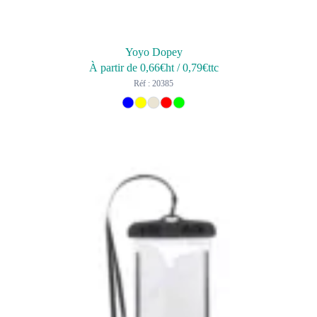
Yoyo Dopey
À partir de
0,66
€ht
/
0,79
€ttc
Réf : 20385