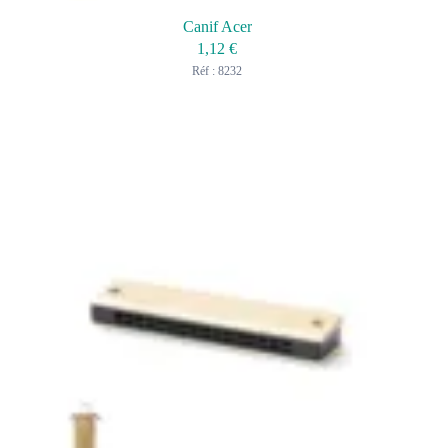
Canif Acer
1,12
€
Réf : 8232