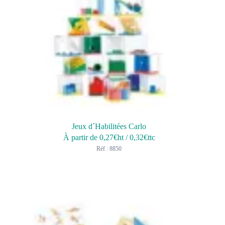
Jeux d´Habilitées Carlo
À partir de
0,27
€ht
/
0,32
€ttc
Réf : 8850