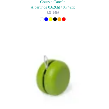
Coussin Cancún
À partir de
0,62
€ht
/
0,74
€ttc
Réf : 9589