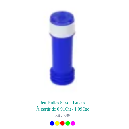
Jeu Bulles Savon Bujass
À partir de
0,91
€ht
/
1,09
€ttc
Réf : 4686