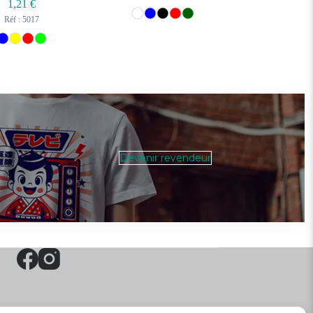
1,21
€
Réf : 5017
Devenir revendeur