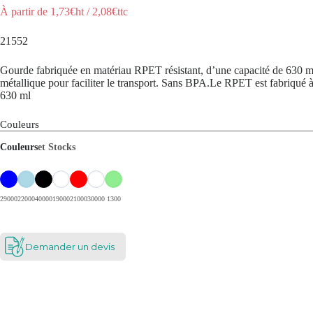
À partir de
1,73
€ht
/
2,08
€ttc
21552
Gourde fabriquée en matériau RPET résistant, d’une capacité de 630 ml
métallique pour faciliter le transport. Sans BPA.Le RPET est fabriqué à pa
630 ml
Couleurs
Couleurs
et Stocks
29000
22000
40000
19000
21000
30000
1300
Demander un devis