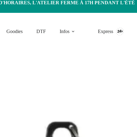
HORAIRES, L'ATELIER FERME À 17H PENDANT L'ÉTÉ
Goodies
DTF
Infos
Express