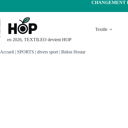
Passer
CHANGEMENT D'
au
contenu
LEO
Textile
en 2026, TEXTILEO devient HOP
Accueil
|
SPORTS
|
divers sport
|
Bidon Hostar