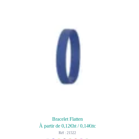
Bracelet Flatten
À partir de
0,12
€ht
/
0,14
€ttc
Réf : 21522