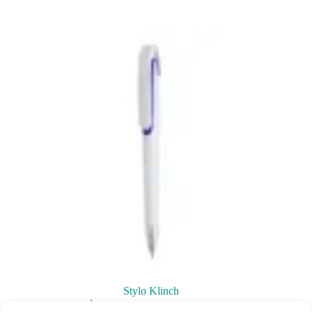
Stylo Klinch
À partir de
0,19
€ht
/
0,23
€ttc