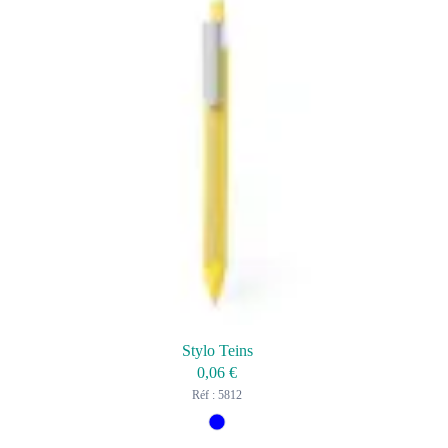
Stylo Teins
0,06
€
Réf : 5812