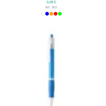
0,08
€
Réf : 3825