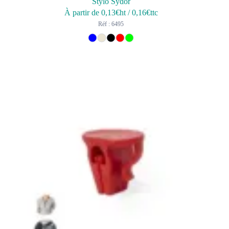
Stylo Sydor
À partir de
0,13
€ht
/
0,16
€ttc
Réf : 6495