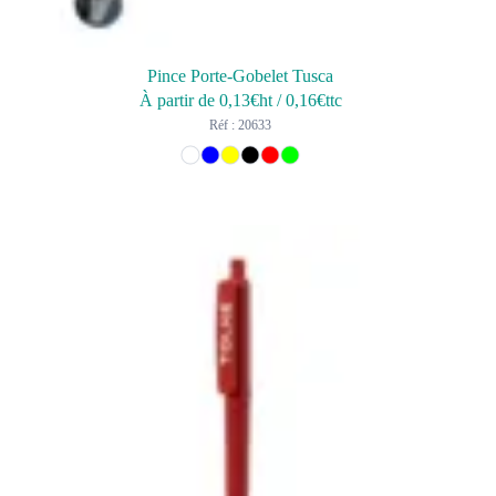
Pince Porte-Gobelet Tusca
À partir de
0,13
€ht
/
0,16
€ttc
Réf : 20633