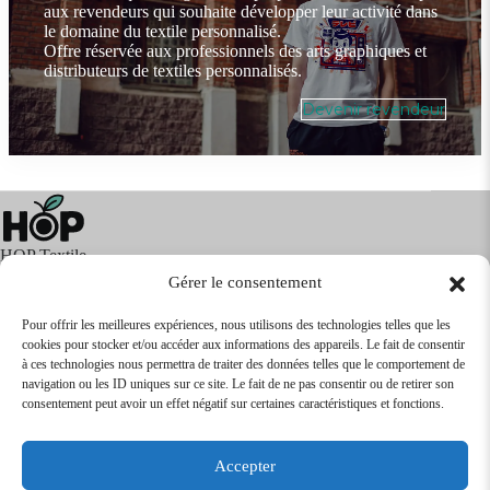
aux revendeurs qui souhaite développer leur activité dans
le domaine du textile personnalisé.
Offre réservée aux professionnels des arts graphiques et
distributeurs de textiles personnalisés.
Devenir revendeur
HOP Textile
Gérer le consentement
Pour offrir les meilleures expériences, nous utilisons des technologies telles que les
cookies pour stocker et/ou accéder aux informations des appareils. Le fait de consentir
Textile
Articles Publicitaires
Infos
à ces technologies nous permettra de traiter des données telles que le comportement de
Boutique en ligne
Express 24H
navigation ou les ID uniques sur ce site. Le fait de ne pas consentir ou de retirer son
Tarifs Revendeurs
consentement peut avoir un effet négatif sur certaines caractéristiques et fonctions.
@2026
SARL
TEXTILEO
| Site par
VPCrazy
Accepter