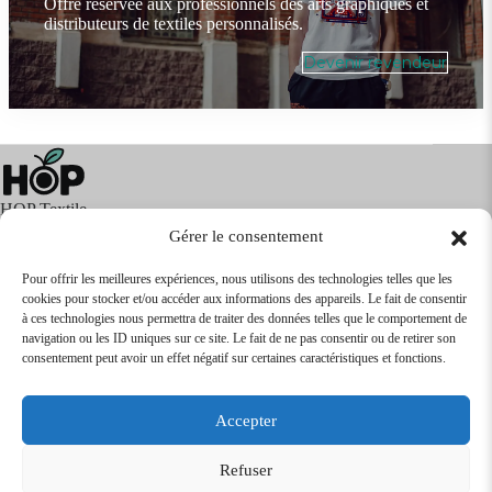
Offre réservée aux professionnels des arts graphiques et
distributeurs de textiles personnalisés.
Devenir revendeur
HOP Textile
Gérer le consentement
Pour offrir les meilleures expériences, nous utilisons des technologies telles que les
cookies pour stocker et/ou accéder aux informations des appareils. Le fait de consentir
Textile
Articles Publicitaires
Infos
à ces technologies nous permettra de traiter des données telles que le comportement de
Boutique en ligne
Express 24H
navigation ou les ID uniques sur ce site. Le fait de ne pas consentir ou de retirer son
Tarifs Revendeurs
consentement peut avoir un effet négatif sur certaines caractéristiques et fonctions.
@2026
SARL
TEXTILEO
| Site par
VPCrazy
Accepter
Mentions Légales
Refuser