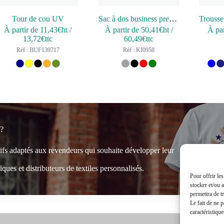
Tour de cou UV
Sac à dos business premium
À partir de
11,43
€ht
/
À partir de
50,41
€ht
/
À par
13,72
€ttc
60,49
€ttc
Réf : BUF139717
Réf : KI0958
 ?
rifs adaptés aux revendeurs qui souhaite développer leur
ques et distributeurs de textiles personnalisés.
Pour offrir le
stocker et/ou 
permettra de t
Le fait de ne 
caractéristique