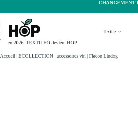
Passer
CHANGEMENT D'
au
contenu
LEO
Textile
en 2026, TEXTILEO devient HOP
Accueil
|
ECOLLECTION
|
accessoires vin
|
Flacon Lindog