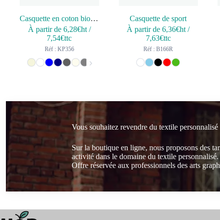
Casquette en coton bio 6 panneaux – K-up Gold Label
Casquette de sport
À partir de
6,28
€ht
/
À partir de
6,36
€ht
/
7,54
€ttc
7,63
€ttc
Réf : KP356
Réf : B166R
Vous souhaitez revendre du textile personnalisé
Sur la boutique en ligne, nous proposons des ta
activité dans le domaine du textile personnalisé.
Offre réservée aux professionnels des arts graphi