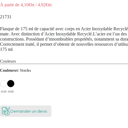
À partir de
4,10
€ht
/
4,92
€ttc
21731
Flasque de 175 ml de capacité avec corps en Acier Inoxydable Recyclé 
mate. Avec distinction d’Acier Inoxydable Recyclé.L’acier est l’un des
constructions. Possédant d’innombrables propriétés, notamment sa durabili
Correctement traité, il permet d’obtenir de nouvelles ressources d’utilisa
175 ml
Couleurs
Couleurs
et Stocks
6100
6500
Demander un devis