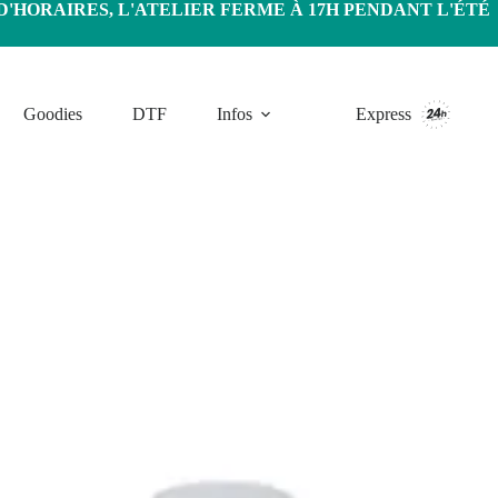
HORAIRES, L'ATELIER FERME À 17H PENDANT L'ÉTÉ
Goodies
DTF
Infos
Express