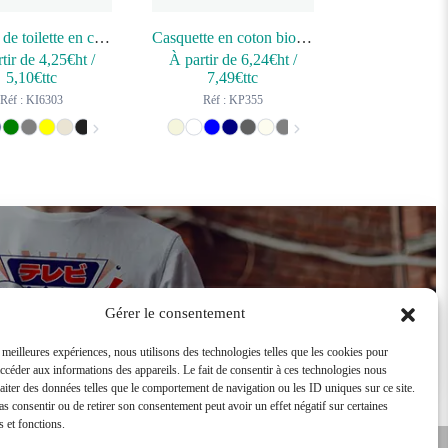
Trousse de toilette en coton biologique
Casquette en coton bio 5 panneaux – K-up Gold Label
tir de
4,25
€ht
/
À partir de
6,24
€ht
/
5,10
€ttc
7,49
€ttc
Réf : KI6303
Réf : KP355
Devenir revendeur
Gérer le consentement
s meilleures expériences, nous utilisons des technologies telles que les cookies pour
accéder aux informations des appareils. Le fait de consentir à ces technologies nous
raiter des données telles que le comportement de navigation ou les ID uniques sur ce site.
pas consentir ou de retirer son consentement peut avoir un effet négatif sur certaines
s et fonctions.