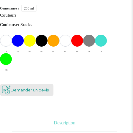
Contenance :
250 ml
Couleurs
Couleurs
et Stocks
nc
nc
nc
nc
nc
nc
nc
nc
nc
nc
Demander un devis
Description