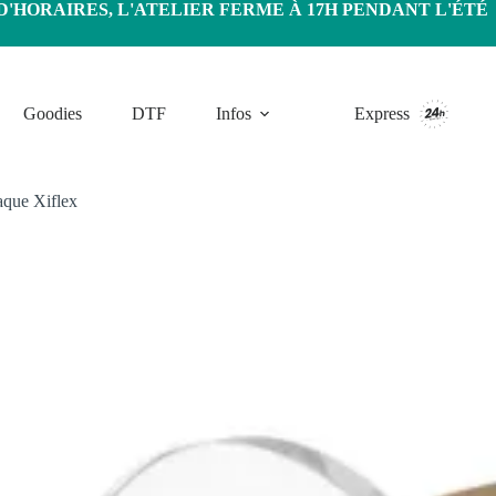
HORAIRES, L'ATELIER FERME À 17H PENDANT L'ÉTÉ
Goodies
DTF
Infos
Express
aque Xiflex