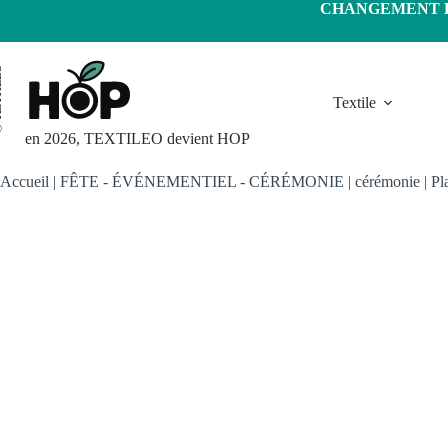
Passer
CHANGEMENT D'
au
contenu
LEO
Textile
en 2026, TEXTILEO devient HOP
Accueil
|
FÊTE - ÉVÉNEMENTIEL - CÉRÉMONIE
|
cérémonie
|
Pl