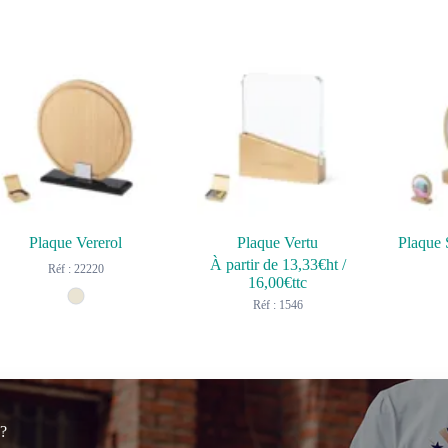
Plaque Vererol
Plaque Vertu
À partir de
13,33
€ht
/
Réf : 22220
16,00
€ttc
Réf : 1546
 ?