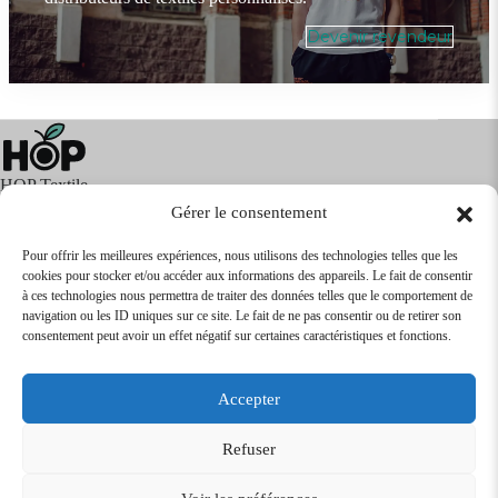
Devenir revendeur
HOP Textile
Gérer le consentement
Pour offrir les meilleures expériences, nous utilisons des technologies telles que les
cookies pour stocker et/ou accéder aux informations des appareils. Le fait de consentir
Textile
Articles Publicitaires
Infos
à ces technologies nous permettra de traiter des données telles que le comportement de
Boutique en ligne
Express 24H
navigation ou les ID uniques sur ce site. Le fait de ne pas consentir ou de retirer son
Tarifs Revendeurs
consentement peut avoir un effet négatif sur certaines caractéristiques et fonctions.
@2026
SARL
TEXTILEO
| Site par
VPCrazy
Accepter
Mentions Légales
Refuser