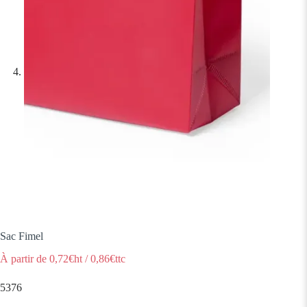
Sac Fimel
À partir de
0,72
€ht
/
0,86
€ttc
5376