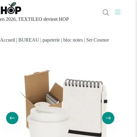
Passer
au
contenu
en 2026, TEXTILEO devient HOP
Accueil
|
BUREAU
|
papeterie
|
bloc notes
|
Set Cosmor