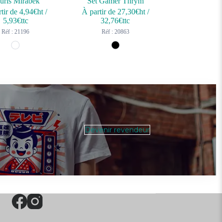
uris Mirabek
Set Gamer Thrym
tir de
4,94
€ht
/
À partir de
27,30
€ht
/
5,93
€ttc
32,76
€ttc
Réf : 21196
Réf : 20863
Devenir revendeur