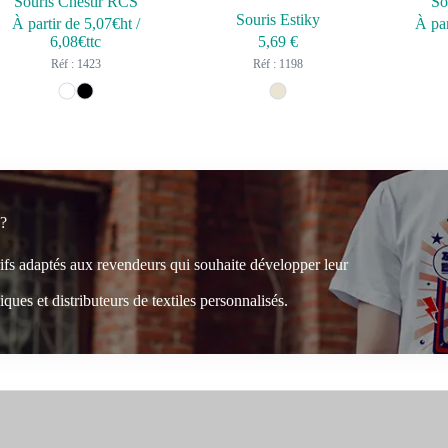
Souris Chestir RCS
So
Souris Estiky
À partir de
5,07
€ht
/
À par
6,08
€ttc
5,69
€
Réf : 1423
Réf : 1198
 ?
rifs adaptés aux revendeurs qui souhaite développer leur
ques et distributeurs de textiles personnalisés.