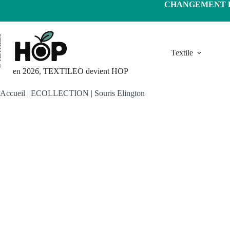
Passer
CHANGEMENT D'
au
contenu
LEO
Textile
en 2026, TEXTILEO devient HOP
Accueil
|
ECOLLECTION
|
Souris Elington