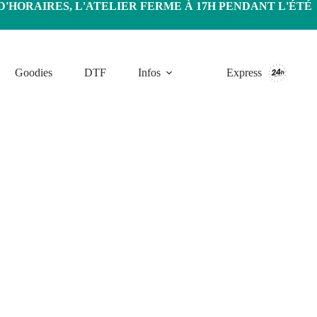
HORAIRES, L'ATELIER FERME À 17H PENDANT L'ÉTÉ
Goodies
DTF
Infos
Express