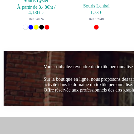
Souris Lyster
Souris Lenbal
À partir de
3,48
€ht
/
4,18
€ttc
1,73
€
Réf : 4624
Réf : 5948
Vous souhaitez revendre du textile personnalisé
Sur la boutique en ligne, nous proposons des ta
activité dans le domaine du textile personnalisé.
Offre réservée aux professionnels des arts graphi