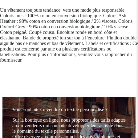
Un vêtement toujours tendance, vers une mode plus responsable.
Coloris unis : 100% coton en conversion biologique. Coloris Ash
Heather : 98% coton en conversion biologique / 2% viscose. Coloris
Oxford Grey : 90% coton en conversion biologique / 10% viscose.
Coton peigné. Coupé cousu. Encolure ronde en bord-côte et
élasthanne. Bande de propreté ton sur ton à l’encolure. Finition double
aiguille bas de manches et bas de vêtement. Labels et certifications : Ce
produit est concerné par une ou plusieurs certifications ou
labellisations. Pour plus d’informations, veuillez vous rapprocher du
fournisseur.
Vous souhaitez revendre du textile personnalisé ?
Sur la boutique en ligne, nous proposons des tarifs adaptés
aux revendeurs qui souhaite développer leur activité dans
le domaine du textile personnalisé.
Offre réservée aux professionnels des arts graphiques et