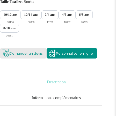
Taille Textile
et Stocks
10/12 ans
12/14 ans
2/4 ans
4/6 ans
6/8 ans
39136
30398
11258
16967
26209
8/10 ans
30561
Demander un devis
Personnaliser en ligne
Description
Informations complémentaires