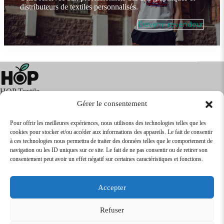
distributeurs de textiles personnalisés.
Devenir revendeur
HOP Textile
Gérer le consentement
Pour offrir les meilleures expériences, nous utilisons des technologies telles que les
cookies pour stocker et/ou accéder aux informations des appareils. Le fait de consentir
Textile
Articles Publicitaires
Infos
à ces technologies nous permettra de traiter des données telles que le comportement de
Boutique en ligne
Express 24H
navigation ou les ID uniques sur ce site. Le fait de ne pas consentir ou de retirer son
Tarifs Revendeurs
consentement peut avoir un effet négatif sur certaines caractéristiques et fonctions.
@2026
SARL
TEXTILEO
| Site par
VPCrazy
Accepter
Mentions Légales
Refuser