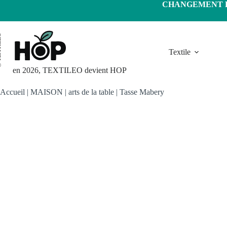
Passer
CHANGEMENT D'
au
contenu
LEO
Textile
en 2026, TEXTILEO devient HOP
Accueil
|
MAISON
|
arts de la table
|
Tasse Mabery