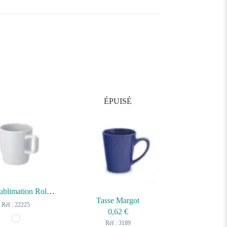
ÉPUISÉ
Tasse Sublimation Rolyan
Tasse Margot
Réf : 22225
0,62
€
Réf : 3189