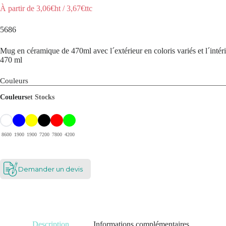
À partir de
3,06
€ht
/
3,67
€ttc
5686
Mug en céramique de 470ml avec l´extérieur en coloris variés et l´intéri
470 ml
Couleurs
Couleurs
et Stocks
8600
1900
1900
7200
7800
4200
Demander un devis
Description
Informations complémentaires