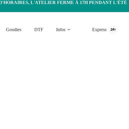
HORAIRES, L'ATELIER FERME À 17H PENDANT L'ÉTÉ
Goodies
DTF
Infos
Express