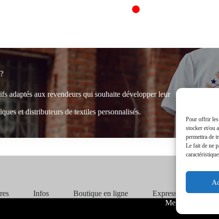
 ?
rifs adaptés aux revendeurs qui souhaite développer leur
ques et distributeurs de textiles personnalisés.
Pour offrir le
stocker et/ou 
permettra de t
Le fait de ne 
caractéristique
Ac
ires
Infos
Boutique en ligne
Express 24H
Mentions Légale