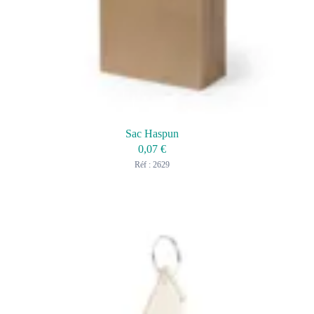
Sac Haspun
0,07
€
Réf : 2629