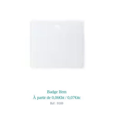
Badge Ifem
À partir de
0,06
€ht
/
0,07
€ttc
Réf : 9169