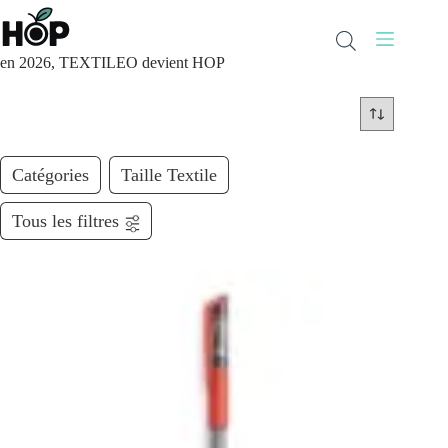
Passer
au
contenu
en 2026, TEXTILEO devient HOP
Catégories
Taille Textile
Tous les filtres