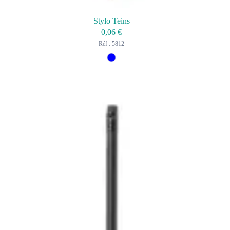
Stylo Teins
0,06
€
Réf : 5812