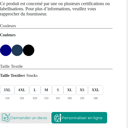
Ce produit est concerné par une ou plusieurs certifications ou
labellisations. Pour plus d’informations, veuillez vous
rapprocher du fournisseur.
Couleurs
Couleurs
Taille Textile
Taille Textile
et Stocks
3XL
4XL
L
M
S
XL
XS
XXL
156
256
620
532
161
695
195
186
Demander un devis
Personnaliser en ligne