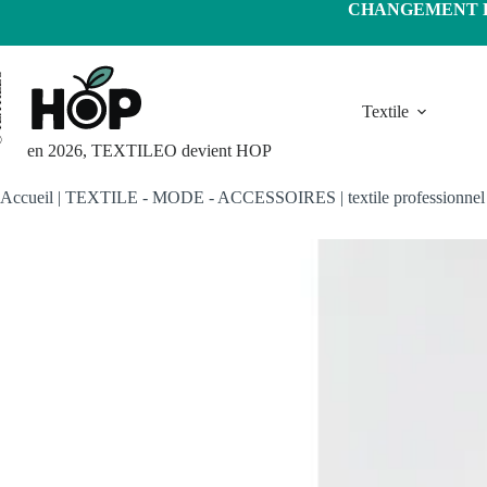
Passer
CHANGEMENT D'
au
contenu
LEO
Textile
en 2026, TEXTILEO devient HOP
Accueil
|
TEXTILE - MODE - ACCESSOIRES
|
textile professionnel