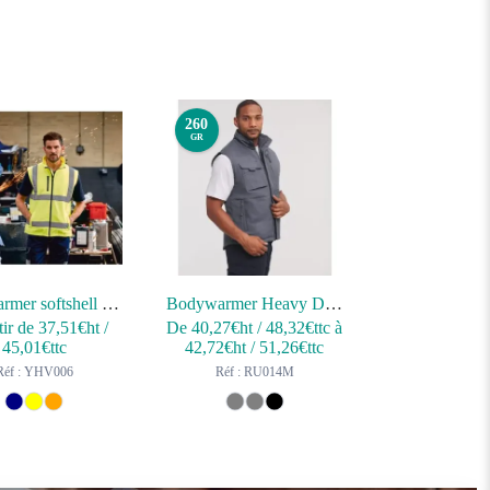
260
GR
Bodywarmer softshell haute visibilité
Bodywarmer Heavy Duty
tir de
37,51
€ht
/
De
40,27
€ht
/
48,32
€ttc
à
45,01
€ttc
42,72
€ht
/
51,26
€ttc
Réf : YHV006
Réf : RU014M