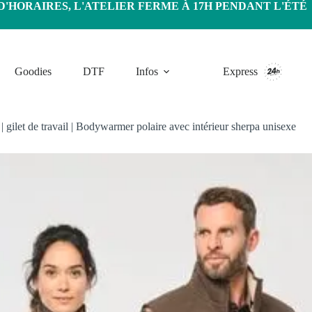
HORAIRES, L'ATELIER FERME À 17H PENDANT L'ÉTÉ
Goodies
DTF
Infos
Express
|
gilet de travail
|
Bodywarmer polaire avec intérieur sherpa unisexe