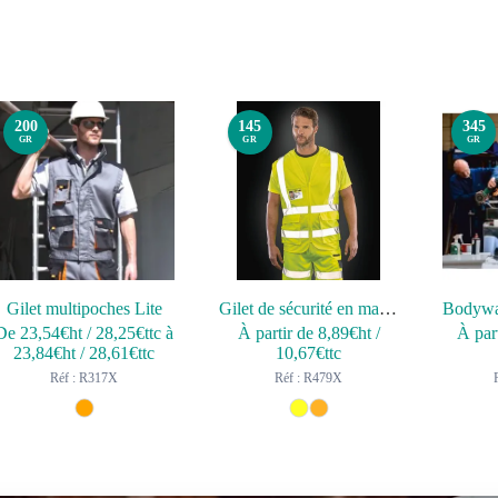
200
145
345
GR
GR
GR
Gilet multipoches Lite
Gilet de sécurité en maille
De
23,54
€ht
/
28,25
€ttc
à
À partir de
8,89
€ht
/
À par
23,84
€ht
/
28,61
€ttc
10,67
€ttc
Réf : R317X
Réf : R479X