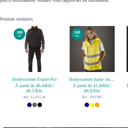
plus d’informations, veuillez vous rapprocher du fournisseur.
Produits similaires
200
340
GR
GR
Bodywarmer Expert Pro
Bodywarmer haute visibilité “Kensington”
À partir de
40,44
€ht
/
À partir de
41,60
€ht
/
48,53
€ttc
49,92
€ttc
Réf : CGJUC40
Réf : YHV007