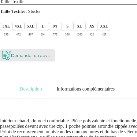
Taille Textile
Taille Textile
et Stocks
3XL
4XL
5XL
L
M
S
XL
XS
XXL
355
472
467
994
775
356
1033
422
425
Demander un devis
Description
Informations complémentaires
Intérieur chaud, doux et confortable. Pièce polyvalente et fonctionnell
passepoilées devant avec tire-zip. 1 poche poitrine arrondie zippée avec 
Point de recouvrement au niveau des emmanchures et du bas de vêtement. 