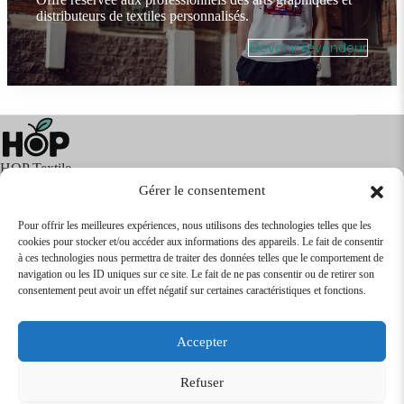
distributeurs de textiles personnalisés.
Devenir revendeur
HOP Textile
Gérer le consentement
Pour offrir les meilleures expériences, nous utilisons des technologies telles que les
cookies pour stocker et/ou accéder aux informations des appareils. Le fait de consentir
Textile
Articles Publicitaires
Infos
à ces technologies nous permettra de traiter des données telles que le comportement de
Boutique en ligne
Express 24H
navigation ou les ID uniques sur ce site. Le fait de ne pas consentir ou de retirer son
Tarifs Revendeurs
consentement peut avoir un effet négatif sur certaines caractéristiques et fonctions.
@2026
SARL
TEXTILEO
| Site par
VPCrazy
Accepter
Mentions Légales
Refuser