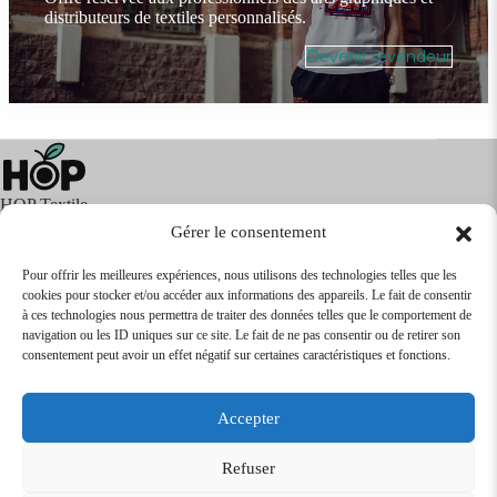
distributeurs de textiles personnalisés.
Devenir revendeur
HOP Textile
Gérer le consentement
Pour offrir les meilleures expériences, nous utilisons des technologies telles que les
cookies pour stocker et/ou accéder aux informations des appareils. Le fait de consentir
Textile
Articles Publicitaires
Infos
à ces technologies nous permettra de traiter des données telles que le comportement de
Boutique en ligne
Express 24H
navigation ou les ID uniques sur ce site. Le fait de ne pas consentir ou de retirer son
Tarifs Revendeurs
consentement peut avoir un effet négatif sur certaines caractéristiques et fonctions.
@2026
SARL
TEXTILEO
| Site par
VPCrazy
Accepter
Mentions Légales
Refuser