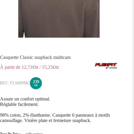
Casquette Classic snapback multicam
À partir de
12,71
€ht
/
15,25
€ttc
239
FL6089MC
GR
Assure un confort optimal.
Réglable facilement.
98% coton, 2% élasthanne. Casquette 6 panneaux à motifs
camouflage. Visière plate et fermeture snapback.
Tour De Tete :
taille unique