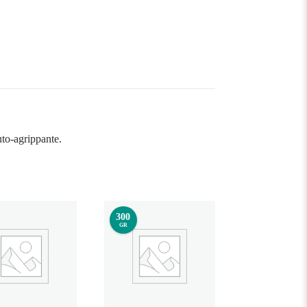
uto-agrippante.
300
GR