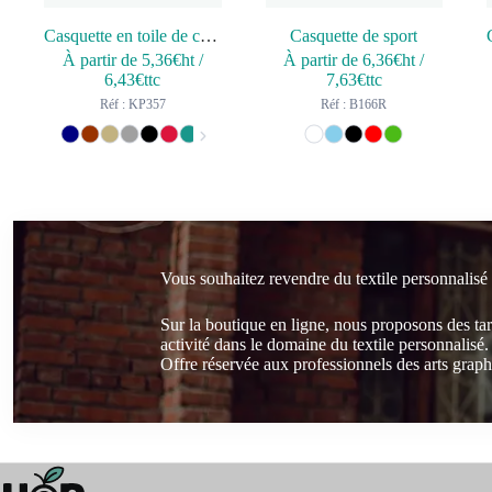
Casquette en toile de coton 5 panneaux – K-up Gold Label
Casquette de sport
À partir de
5,36
€ht
/
À partir de
6,36
€ht
/
6,43
€ttc
7,63
€ttc
Réf : KP357
Réf : B166R
Vous souhaitez revendre du textile personnalisé
Sur la boutique en ligne, nous proposons des ta
activité dans le domaine du textile personnalisé.
Offre réservée aux professionnels des arts graphi