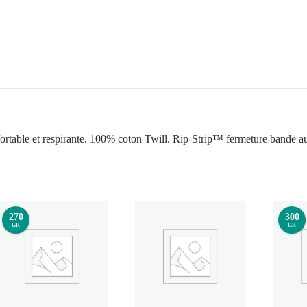
nfortable et respirante. 100% coton Twill. Rip-Strip™ fermeture bande a
270
300
GR
GR