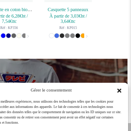
Casquette en coton bio 6 panneaux – K-up Gold Label
Casquette 5 panneaux
tir de
6,28
€ht
/
À partir de
3,03
€ht
/
7,54
€ttc
3,64
€ttc
Réf : KP356
Réf : KP015
Devenir revendeur
Gérer le consentement
s meilleures expériences, nous utilisons des technologies telles que les cookies pour
accéder aux informations des appareils. Le fait de consentir à ces technologies nous
raiter des données telles que le comportement de navigation ou les ID uniques sur ce site.
pas consentir ou de retirer son consentement peut avoir un effet négatif sur certaines
s et fonctions.