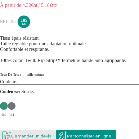
À partir de
4,32
€ht
/
5,18
€ttc
185
B33
GR
Tissu épais résistant.
Taille réglable pour une adaptation optimale.
Confortable et respirante.
100% coton Twill. Rip-Strip™ fermeture bande auto-agrippante.
Tour De Tete :
taille unique
Couleurs
Couleurs
et Stocks
580
134
Demander un devis
Personnaliser en ligne