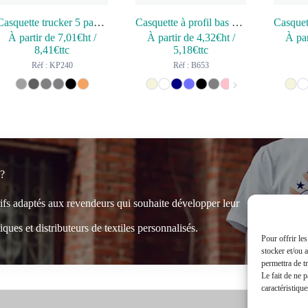
Casquette trucker 5 panneaux en coton canvas – K-up Gold Label
Casquette à profil bas 6 panneaux
À partir de
7,01
€ht
/
À partir de
4,32
€ht
/
À par
8,41
€ttc
5,18
€ttc
Réf : KP240
Réf : B653
 ?
rifs adaptés aux revendeurs qui souhaite développer leur
ques et distributeurs de textiles personnalisés.
Pour offrir le
stocker et/ou 
permettra de t
Le fait de ne 
caractéristique