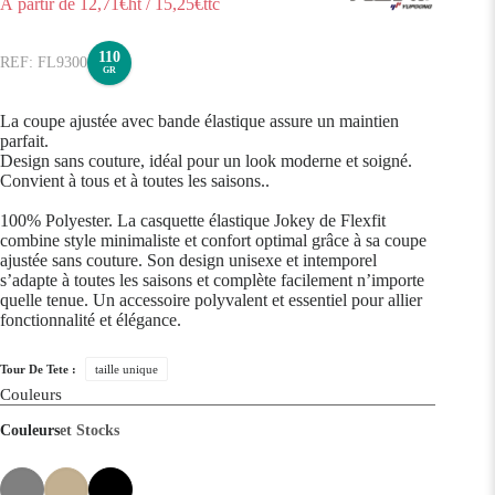
À partir de
12,71
€ht
/
15,25
€ttc
110
FL9300
GR
La coupe ajustée avec bande élastique assure un maintien
parfait.
Design sans couture, idéal pour un look moderne et soigné.
Convient à tous et à toutes les saisons..
100% Polyester. La casquette élastique Jokey de Flexfit
combine style minimaliste et confort optimal grâce à sa coupe
ajustée sans couture. Son design unisexe et intemporel
s’adapte à toutes les saisons et complète facilement n’importe
quelle tenue. Un accessoire polyvalent et essentiel pour allier
fonctionnalité et élégance.
Tour De Tete :
taille unique
Couleurs
Couleurs
et Stocks