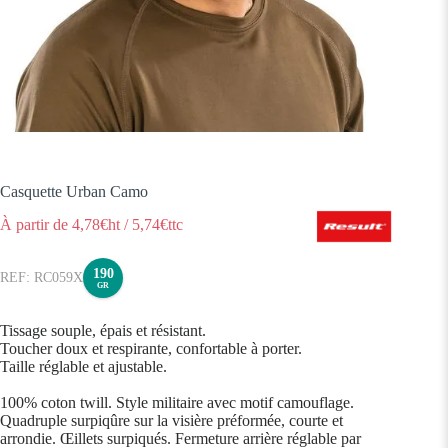
Casquette Urban Camo
À partir de
4,78
€ht
/
5,74
€ttc
190
RC059X
GR
Tissage souple, épais et résistant.
Toucher doux et respirante, confortable à porter.
Taille réglable et ajustable.
100% coton twill. Style militaire avec motif camouflage.
Quadruple surpiqûre sur la visière préformée, courte et
arrondie. Œillets surpiqués. Fermeture arrière réglable par