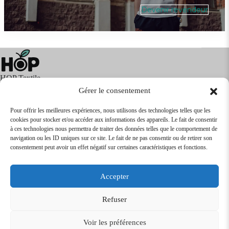
Devenir revendeur
HOP Textile
Gérer le consentement
Pour offrir les meilleures expériences, nous utilisons des technologies telles que les
cookies pour stocker et/ou accéder aux informations des appareils. Le fait de consentir
Textile
Articles Publicitaires
Infos
à ces technologies nous permettra de traiter des données telles que le comportement de
Boutique en ligne
Express 24H
navigation ou les ID uniques sur ce site. Le fait de ne pas consentir ou de retirer son
Tarifs Revendeurs
consentement peut avoir un effet négatif sur certaines caractéristiques et fonctions.
@2026
SARL
TEXTILEO
| Site par
VPCrazy
Accepter
Mentions Légales
Refuser
Voir les préférences