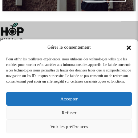
HOP Textile
Gérer le consentement
Pour offrir les meilleures expériences, nous utilisons des technologies telles que les
cookies pour stocker et/ou accéder aux informations des appareils. Le fait de consentir
Textile
Articles Publicitaires
Infos
à ces technologies nous permettra de traiter des données telles que le comportement de
Boutique en ligne
Express 24H
navigation ou les ID uniques sur ce site. Le fait de ne pas consentir ou de retirer son
Tarifs Revendeurs
consentement peut avoir un effet négatif sur certaines caractéristiques et fonctions.
@2026
SARL
TEXTILEO
| Site par
VPCrazy
Accepter
Mentions Légales
Refuser
Voir les préférences
Conditions Générales de vente