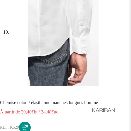
Chemise coton / élasthanne manches longues homme
À partir de
20,40
€ht
/
24,48
€ttc
120
K529
GR