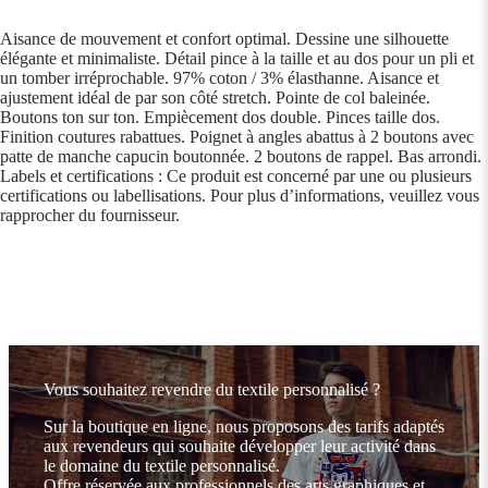
Aisance de mouvement et confort optimal. Dessine une silhouette
élégante et minimaliste. Détail pince à la taille et au dos pour un pli et
un tomber irréprochable. 97% coton / 3% élasthanne. Aisance et
ajustement idéal de par son côté stretch. Pointe de col baleinée.
Boutons ton sur ton. Empiècement dos double. Pinces taille dos.
Finition coutures rabattues. Poignet à angles abattus à 2 boutons avec
patte de manche capucin boutonnée. 2 boutons de rappel. Bas arrondi.
Labels et certifications : Ce produit est concerné par une ou plusieurs
certifications ou labellisations. Pour plus d’informations, veuillez vous
rapprocher du fournisseur.
Vous souhaitez revendre du textile personnalisé ?
Sur la boutique en ligne, nous proposons des tarifs adaptés
aux revendeurs qui souhaite développer leur activité dans
le domaine du textile personnalisé.
Offre réservée aux professionnels des arts graphiques et