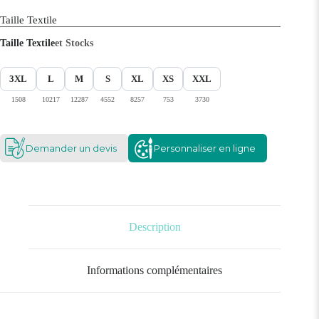
Taille Textile
Taille Textile
et Stocks
3XL
L
M
S
XL
XS
XXL
1508
10217
12287
4552
8257
753
3730
Demander un devis
Personnaliser en ligne
Description
Informations complémentaires