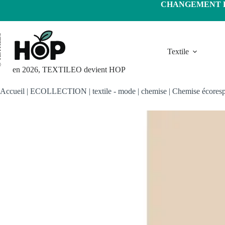
Passer
CHANGEMENT D'
au
contenu
LEO
Textile
en 2026, TEXTILEO devient HOP
Accueil
|
ECOLLECTION
|
textile - mode
|
chemise
|
Chemise écoresp