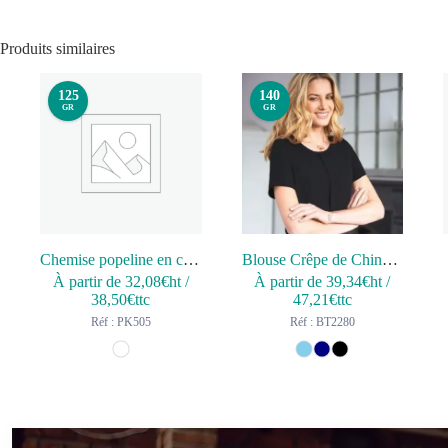
Produits similaires
125
140
GR
GR
Chemise popeline en coton Supima® homme
Blouse Crêpe de Chine VERONA
À partir de
32,08
€ht
/
À partir de
39,34
€ht
/
38,50
€ttc
47,21
€ttc
Réf : PK505
Réf : BT2280