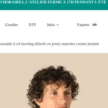
HORAIRES, L'ATELIER FERME À 17H PENDANT L'ÉTÉ
Goodies
DTF
Infos
Express
onsable à col bowling délavée en jersey manches courtes homme