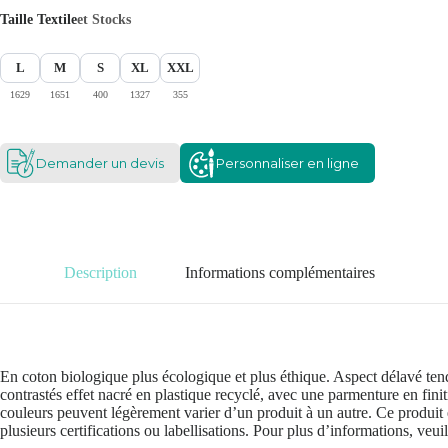
Taille Textile
et Stocks
L
M
S
XL
XXL
1629
1651
400
1327
355
Demander un devis
Personnaliser en ligne
Description
Informations complémentaires
En coton biologique plus écologique et plus éthique. Aspect délavé te
contrastés effet nacré en plastique recyclé, avec une parmenture en fin
couleurs peuvent légèrement varier d’un produit à un autre. Ce produit e
plusieurs certifications ou labellisations. Pour plus d’informations, veu