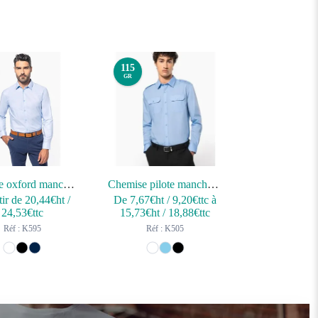
115
GR
Chemise oxford manches longues homme
Chemise pilote manches longues homme
tir de
20,44
€ht
/
De
7,67
€ht
/
9,20
€ttc
à
24,53
€ttc
15,73
€ht
/
18,88
€ttc
Réf : K595
Réf : K505