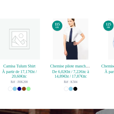
115
125
GR
GR
Camisa Tulum Shirt
Chemise pilote manches courtes femme
À partir de
17,17
€ht
/
De
6,02
€ht
/
7,22
€ttc
à
À par
20,60
€ttc
14,89
€ht
/
17,87
€ttc
Réf : JHK200
Réf : K504