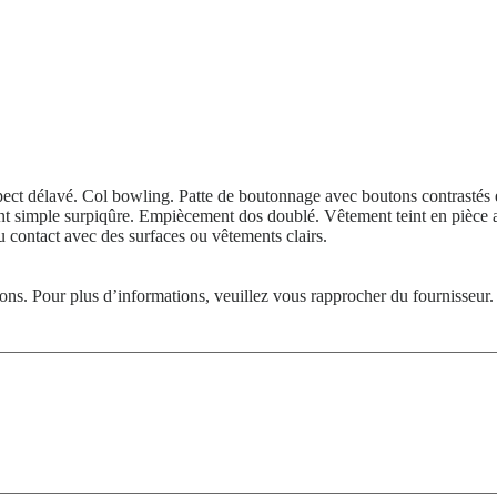
ct délavé. Col bowling. Patte de boutonnage avec boutons contrastés ef
ent simple surpiqûre. Empiècement dos doublé. Vêtement teint en pièce 
au contact avec des surfaces ou vêtements clairs.
tions. Pour plus d’informations, veuillez vous rapprocher du fournisseur.