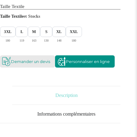
Taille Textile
Taille Textile
et Stocks
3XL
L
M
S
XL
XXL
180
119
163
130
148
180
Demander un devis
Personnaliser en ligne
Description
Informations complémentaires