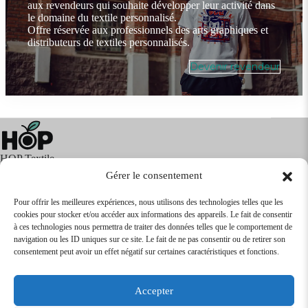
aux revendeurs qui souhaite développer leur activité dans
le domaine du textile personnalisé.
Offre réservée aux professionnels des arts graphiques et
distributeurs de textiles personnalisés.
Devenir revendeur
HOP Textile
Gérer le consentement
Pour offrir les meilleures expériences, nous utilisons des technologies telles que les
cookies pour stocker et/ou accéder aux informations des appareils. Le fait de consentir
Textile
Articles Publicitaires
Infos
à ces technologies nous permettra de traiter des données telles que le comportement de
Boutique en ligne
Express 24H
navigation ou les ID uniques sur ce site. Le fait de ne pas consentir ou de retirer son
Tarifs Revendeurs
consentement peut avoir un effet négatif sur certaines caractéristiques et fonctions.
@2026
SARL
TEXTILEO
| Site par
VPCrazy
Accepter