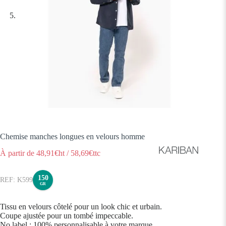
Chemise manches longues en velours homme
À partir de
48,91
€ht
/
58,69
€ttc
150
K599
GR
Tissu en velours côtelé pour un look chic et urbain.
Coupe ajustée pour un tombé impeccable.
No label : 100% personnalisable à votre marque.