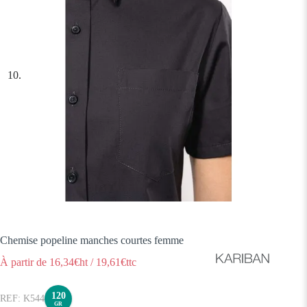
Chemise popeline manches courtes femme
À partir de
16,34
€ht
/
19,61
€ttc
120
K544
GR