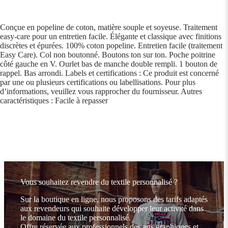
Conçue en popeline de coton, matière souple et soyeuse. Traitement
easy-care pour un entretien facile. Élégante et classique avec finitions
discrètes et épurées. 100% coton popeline. Entretien facile (traitement
Easy Care). Col non boutonné. Boutons ton sur ton. Poche poitrine
côté gauche en V. Ourlet bas de manche double rempli. 1 bouton de
rappel. Bas arrondi. Labels et certifications : Ce produit est concerné
par une ou plusieurs certifications ou labellisations. Pour plus
d’informations, veuillez vous rapprocher du fournisseur. Autres
caractéristiques : Facile à repasser
Vous souhaitez revendre du textile personnalisé ?
Sur la boutique en ligne, nous proposons des tarifs adaptés
aux revendeurs qui souhaite développer leur activité dans
le domaine du textile personnalisé.
Offre réservée aux professionnels des arts graphiques et