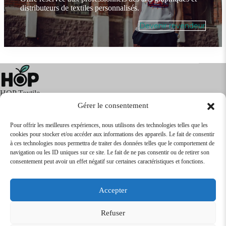
distributeurs de textiles personnalisés.
Devenir revendeur
HOP Textile
Gérer le consentement
Pour offrir les meilleures expériences, nous utilisons des technologies telles que les
cookies pour stocker et/ou accéder aux informations des appareils. Le fait de consentir
Textile
Articles Publicitaires
Infos
à ces technologies nous permettra de traiter des données telles que le comportement de
Boutique en ligne
Express 24H
navigation ou les ID uniques sur ce site. Le fait de ne pas consentir ou de retirer son
Tarifs Revendeurs
consentement peut avoir un effet négatif sur certaines caractéristiques et fonctions.
@2026
SARL
TEXTILEO
| Site par
VPCrazy
Accepter
Mentions Légales
Refuser