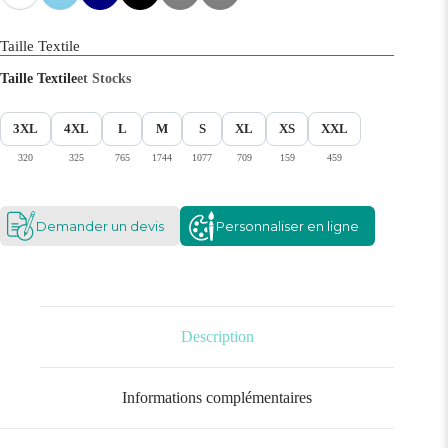
Taille Textile
Taille Textile
et Stocks
3XL
4XL
L
M
S
XL
XS
XXL
320
325
765
1744
1077
709
159
459
Demander un devis
Personnaliser en ligne
Description
Informations complémentaires