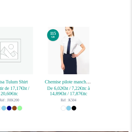
115
GR
sa Tulum Shirt
Chemise pilote manches courtes femme
tir de
17,17
€ht
/
De
6,02
€ht
/
7,22
€ttc
à
20,60
€ttc
14,89
€ht
/
17,87
€ttc
Réf : JHK200
Réf : K504