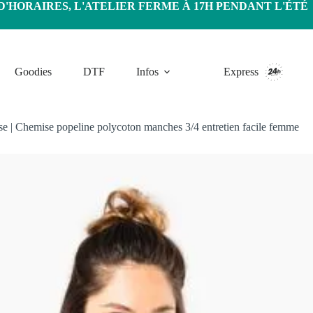
HORAIRES, L'ATELIER FERME À 17H PENDANT L'ÉTÉ
Goodies
DTF
Infos
Express
se
|
Chemise popeline polycoton manches 3/4 entretien facile femme