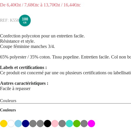
De
6,40
€ht
/
7,68
€ttc
à
13,70
€ht
/
16,44
€ttc
100
K558
GR
Confection polycoton pour un entretien facile.
Résistance et style.
Coupe féminine manches 3/4.
65% polyester / 35% coton. Tissu popeline. Entretien facile. Col non b
Labels et certifications :
Ce produit est concerné par une ou plusieurs certifications ou labellisa
Autres caractéristiques :
Facile à repasser
Couleurs
Couleurs