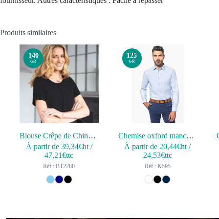
fournisseur. Autres caractéristiques : Facile à repasser
Produits similaires
140
125
GR
GR
Blouse Crêpe de Chine VERONA
Chemise oxford manches longues homme
À partir de
39,34
€ht
/
À partir de
20,44
€ht
/
47,21
€ttc
24,53
€ttc
Réf : BT2280
Réf : K595