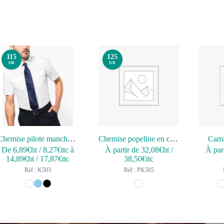
115
125
GR
GR
Chemise pilote manches courtes homme
Chemise popeline en coton Supima® homme
Cami
De
6,89
€ht
/
8,27
€ttc
à
À partir de
32,08
€ht
/
À par
14,89
€ht
/
17,87
€ttc
38,50
€ttc
Réf : K503
Réf : PK505