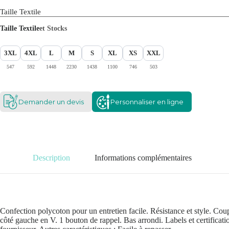
Taille Textile
Taille Textile
et Stocks
3XL
4XL
L
M
S
XL
XS
XXL
547
592
1448
2230
1438
1100
746
503
Demander un devis
Personnaliser en ligne
Description
Informations complémentaires
Confection polycoton pour un entretien facile. Résistance et style. Co
côté gauche en V. 1 bouton de rappel. Bas arrondi. Labels et certificati