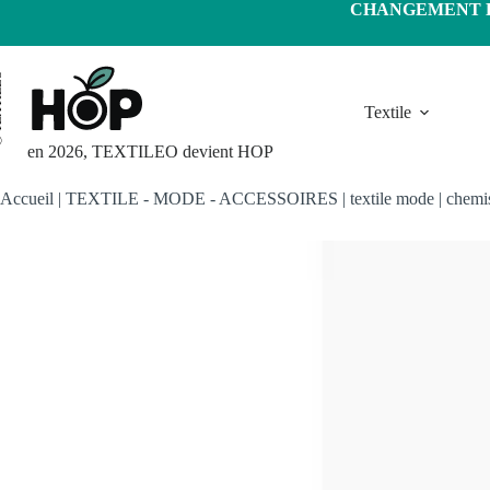
Passer
CHANGEMENT D'
au
contenu
LEO
Textile
en 2026, TEXTILEO devient HOP
Accueil
|
TEXTILE - MODE - ACCESSOIRES
|
textile mode
|
chemi