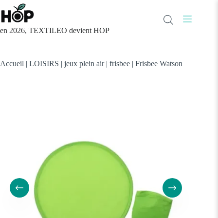
Passer
au
contenu
en 2026, TEXTILEO devient HOP
Accueil
|
LOISIRS
|
jeux plein air
|
frisbee
|
Frisbee Watson