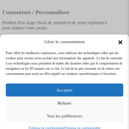
Customisez / Personnalisez
Profitez d'un large choix de produit et de notre expérience
pour réaliser votre projet.
Gérer le consentement
Pour offrir les meilleures expériences, nous utilisons des technologies telles que les
cookies pour stocker et/ou accéder aux informations des appareils. Le fait de consentir
Textile
Articles Publicitaires
Infos
à ces technologies nous permettra de traiter des données telles que le comportement de
Boutique en ligne
Express 24H
navigation ou les ID uniques sur ce site. Le fait de ne pas consentir ou de retirer son
Tarifs Revendeurs
consentement peut avoir un effet négatif sur certaines caractéristiques et fonctions.
@2026
SARL
TEXTILEO
| Site par
VPCrazy
Accepter
Mentions Légales
Refuser
Voir les préférences
Conditions Générales de vente
Politique de confidentialité
Politique de confidentialité