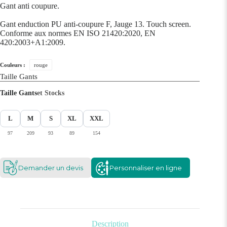
Gant anti coupure.
Gant enduction PU anti-coupure F, Jauge 13. Touch screen.
Conforme aux normes EN ISO 21420:2020, EN
420:2003+A1:2009.
Couleurs :
rouge
Taille Gants
Taille Gants
et Stocks
L
M
S
XL
XXL
97
209
93
89
154
Demander un devis
Personnaliser en ligne
Description