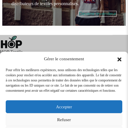
distributeurs de textiles personnalisés.
Devenir revendeur
HOP Textile
Gérer le consentement
Pour offrir les meilleures expériences, nous utilisons des technologies telles que les
cookies pour stocker et/ou accéder aux informations des appareils. Le fait de consentir
Textile
Articles Publicitaires
Infos
à ces technologies nous permettra de traiter des données telles que le comportement de
Boutique en ligne
Express 24H
navigation ou les ID uniques sur ce site. Le fait de ne pas consentir ou de retirer son
Tarifs Revendeurs
consentement peut avoir un effet négatif sur certaines caractéristiques et fonctions.
@2026
SARL
TEXTILEO
| Site par
VPCrazy
Accepter
Mentions Légales
Refuser