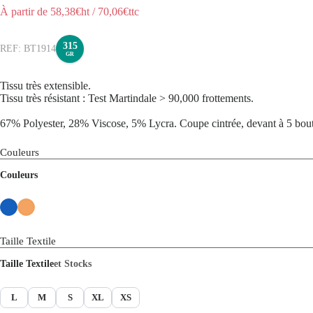
À partir de
58,38
€ht
/
70,06
€ttc
315
BT1914
GR
Tissu très extensible.
Tissu très résistant : Test Martindale > 90,000 frottements.
67% Polyester, 28% Viscose, 5% Lycra. Coupe cintrée, devant à 5 bouto
Couleurs
Couleurs
Taille Textile
Taille Textile
et Stocks
L
M
S
XL
XS