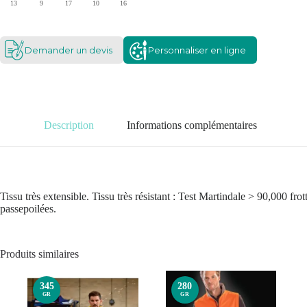
13
9
17
10
16
Demander un devis
Personnaliser en ligne
Description
Informations complémentaires
Tissu très extensible. Tissu très résistant : Test Martindale > 90,000 
passepoilées.
Produits similaires
345
280
GR
GR