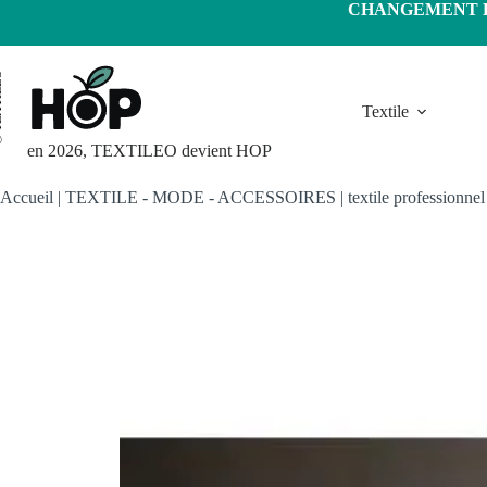
Passer
CHANGEMENT D'
au
contenu
LEO
Textile
en 2026, TEXTILEO devient HOP
Accueil
|
TEXTILE - MODE - ACCESSOIRES
|
textile professionnel