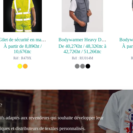
Gilet de sécurité en maille
Bodywarmer Heavy Duty
Bodywa
À partir de
8,89
€ht
/
De
40,27
€ht
/
48,32
€ttc
à
À par
10,67
€ttc
42,72
€ht
/
51,26
€ttc
Réf : R479X
Réf : RU014M
R
 ?
rifs adaptés aux revendeurs qui souhaite développer leur
ques et distributeurs de textiles personnalisés.