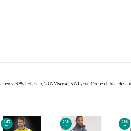
frottements. 67% Polyester, 28% Viscose, 5% Lycra. Coupe cintrée, devan
145
260
200
GR
GR
GR