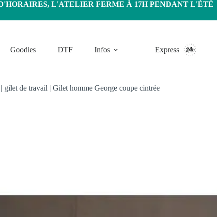
HORAIRES, L'ATELIER FERME À 17H PENDANT L'ÉTÉ
Goodies
DTF
Infos
Express
|
gilet de travail
|
Gilet homme George coupe cintrée