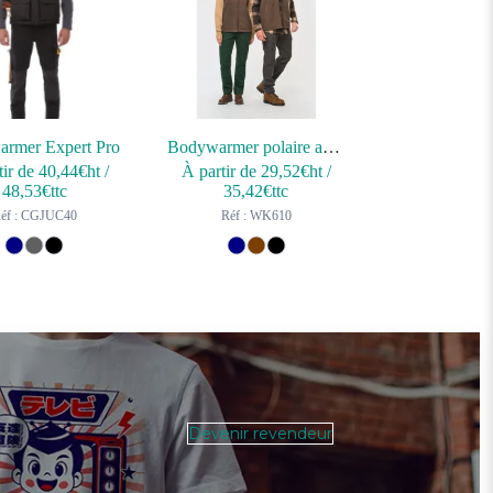
rmer Expert Pro
Bodywarmer polaire avec intérieur sherpa unisexe
tir de
40,44
€ht
/
À partir de
29,52
€ht
/
48,53
€ttc
35,42
€ttc
éf : CGJUC40
Réf : WK610
Devenir revendeur