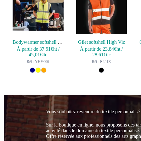
Bodywarmer softshell haute visibilité
Gilet softshell High Viz
À partir de
37,51
€ht
/
À partir de
23,84
€ht
/
45,01
€ttc
28,61
€ttc
Réf : YHV006
Réf : R451X
Vous souhaitez revendre du textile personnalisé
Sur la boutique en ligne, nous proposons des ta
activité dans le domaine du textile personnalisé.
Offre réservée aux professionnels des arts graphi