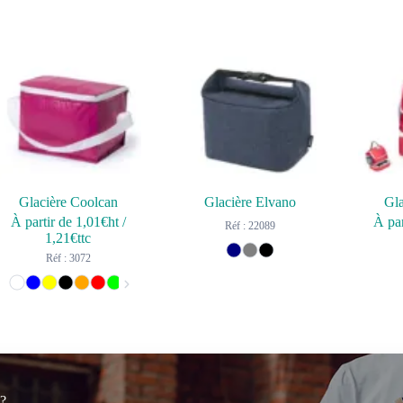
Glacière Coolcan
Glacière Elvano
Gla
À partir de
1,01
€ht
/
À par
Réf : 22089
1,21
€ttc
Réf : 3072
 ?