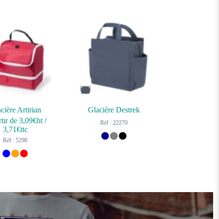
cière Artirian
Glacière Destrek
tir de
3,09
€ht
/
Réf : 22270
3,71
€ttc
Réf : 5298