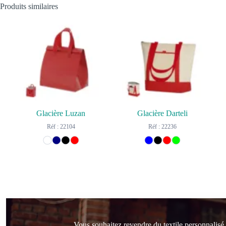
Produits similaires
Glacière Luzan
Glacière Darteli
Réf : 22104
Réf : 22236
Vous souhaitez revendre du textile personnalisé