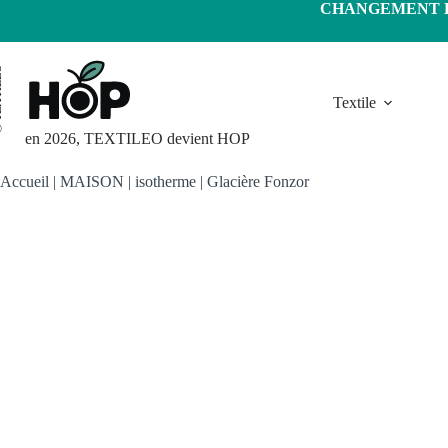
Passer
CHANGEMENT D'
au
contenu
LEO
Textile
en 2026, TEXTILEO devient HOP
Accueil
|
MAISON
|
isotherme
|
Glacière Fonzor