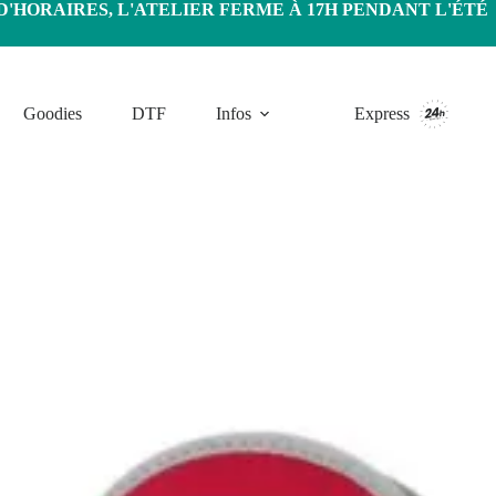
HORAIRES, L'ATELIER FERME À 17H PENDANT L'ÉTÉ
Goodies
DTF
Infos
Express