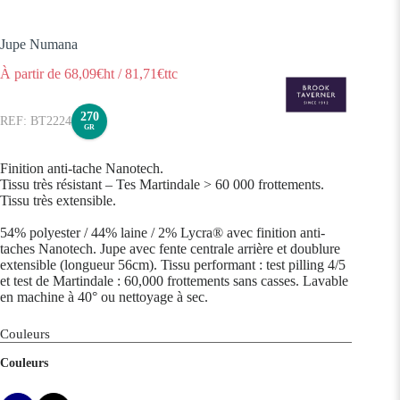
Jupe Numana
À partir de
68,09
€ht
/
81,71
€ttc
270
BT2224
GR
Finition anti-tache Nanotech.
Tissu très résistant – Tes Martindale > 60 000 frottements.
Tissu très extensible.
54% polyester / 44% laine / 2% Lycra® avec finition anti-
taches Nanotech. Jupe avec fente centrale arrière et doublure
extensible (longueur 56cm). Tissu performant : test pilling 4/5
et test de Martindale : 60,000 frottements sans casses. Lavable
en machine à 40° ou nettoyage à sec.
Couleurs
Couleurs