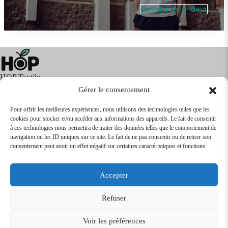
Devenir revendeur
HOP Textile
Gérer le consentement
Pour offrir les meilleures expériences, nous utilisons des technologies telles que les
cookies pour stocker et/ou accéder aux informations des appareils. Le fait de consentir
Textile
Articles Publicitaires
Infos
à ces technologies nous permettra de traiter des données telles que le comportement de
Boutique en ligne
Express 24H
navigation ou les ID uniques sur ce site. Le fait de ne pas consentir ou de retirer son
Tarifs Revendeurs
consentement peut avoir un effet négatif sur certaines caractéristiques et fonctions.
@2026
SARL
TEXTILEO
| Site par
VPCrazy
Accepter
Mentions Légales
Refuser
Voir les préférences