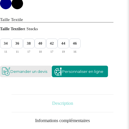
Taille Textile
Taille Textile
et Stocks
34
36
38
40
42
44
46
11
11
17
10
17
19
16
Demander un devis
Personnaliser en ligne
Description
Informations complémentaires