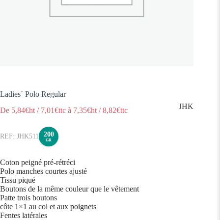
Ladies´ Polo Regular
JHK
De
5,84
€ht
/
7,01
€ttc
à
7,35
€ht
/
8,82
€ttc
200
JHK511
GR
Coton peigné pré-rétréci
Polo manches courtes ajusté
Tissu piqué
Boutons de la même couleur que le vêtement
Patte trois boutons
côte 1×1 au col et aux poignets
Fentes latérales