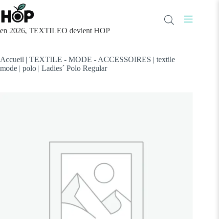
Passer
au
contenu
en 2026, TEXTILEO devient HOP
Accueil
|
TEXTILE - MODE - ACCESSOIRES
|
textile
mode
|
polo
|
Ladies´ Polo Regular