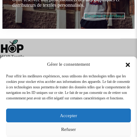
distributeurs de textiles personnalisés.
Devenir revendeur
HOP Textile
Gérer le consentement
Pour offrir les meilleures expériences, nous utilisons des technologies telles que les
cookies pour stocker et/ou accéder aux informations des appareils. Le fait de consentir
Textile
Articles Publicitaires
Infos
à ces technologies nous permettra de traiter des données telles que le comportement de
Boutique en ligne
Express 24H
navigation ou les ID uniques sur ce site. Le fait de ne pas consentir ou de retirer son
Tarifs Revendeurs
consentement peut avoir un effet négatif sur certaines caractéristiques et fonctions.
@2026
SARL
TEXTILEO
| Site par
VPCrazy
Accepter
Mentions Légales
Refuser