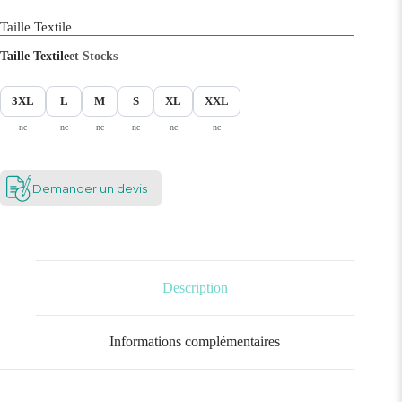
Taille Textile
Taille Textile
et Stocks
3XL
L
M
S
XL
XXL
nc
nc
nc
nc
nc
nc
Demander un devis
Description
Informations complémentaires