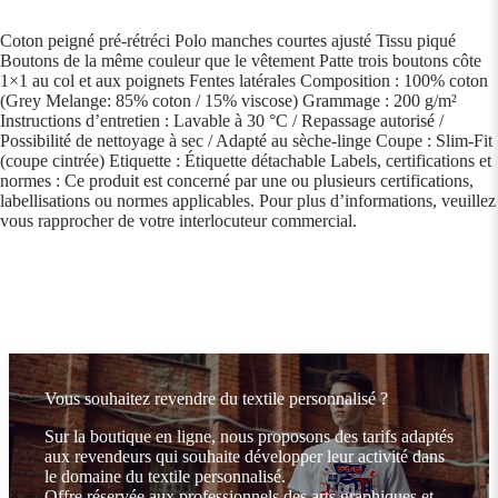
Coton peigné pré-rétréci Polo manches courtes ajusté Tissu piqué
Boutons de la même couleur que le vêtement Patte trois boutons côte
1×1 au col et aux poignets Fentes latérales Composition : 100% coton
(Grey Melange: 85% coton / 15% viscose) Grammage : 200 g/m²
Instructions d’entretien : Lavable à 30 °C / Repassage autorisé /
Possibilité de nettoyage à sec / Adapté au sèche-linge Coupe : Slim-Fit
(coupe cintrée) Etiquette : Étiquette détachable Labels, certifications et
normes : Ce produit est concerné par une ou plusieurs certifications,
labellisations ou normes applicables. Pour plus d’informations, veuillez
vous rapprocher de votre interlocuteur commercial.
Vous souhaitez revendre du textile personnalisé ?
Sur la boutique en ligne, nous proposons des tarifs adaptés
aux revendeurs qui souhaite développer leur activité dans
le domaine du textile personnalisé.
Offre réservée aux professionnels des arts graphiques et